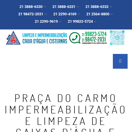
21 3888-6330
21 3888-6331
21 3888-6332
21 98472-2031
21 2290-4169
21 2564-8800
21 2290-9619
21 99823-5724
PRAÇA DO CARMO
IMPERMEABILIZAÇÃO
E LIMPEZA DE