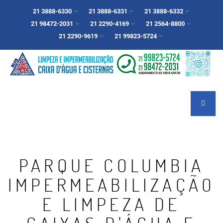
21 3888-6330
21 3888-6331
21 3888-6332
21 98472-2031
21 2290-4169
21 2564-8800
21 2290-9619
21 99823-5724
PARQUE COLUMBIA
IMPERMEABILIZAÇÃO
E LIMPEZA DE