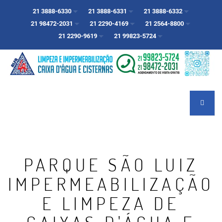
21 3888-6330
21 3888-6331
21 3888-6332
21 98472-2031
21 2290-4169
21 2564-8800
21 2290-9619
21 99823-5724
PARQUE SÃO LUIZ
IMPERMEABILIZAÇÃO
E LIMPEZA DE