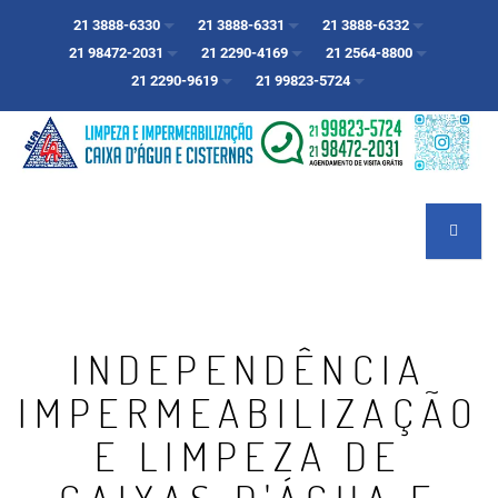
21 3888-6330
21 3888-6331
21 3888-6332
21 98472-2031
21 2290-4169
21 2564-8800
21 2290-9619
21 99823-5724
INDEPENDÊNCIA
IMPERMEABILIZAÇÃO
E LIMPEZA DE