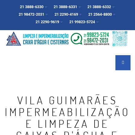
21 3888-6330
21 3888-6331
21 3888-6332
21 98472-2031
21 2290-4169
21 2564-8800
21 2290-9619
21 99823-5724
VILA GUIMARÃES
IMPERMEABILIZAÇÃO
E LIMPEZA DE