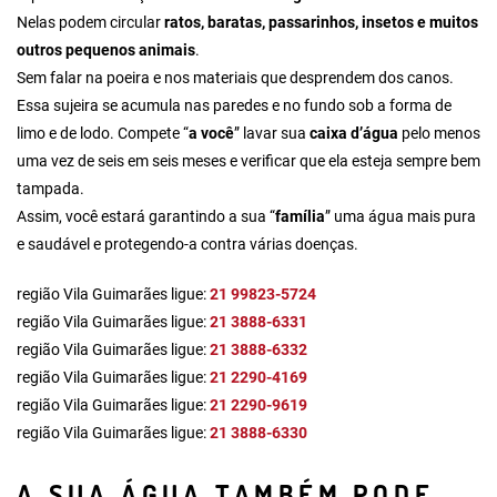
Nelas podem circular
ratos, baratas, passarinhos, insetos e muitos
outros pequenos animais
.
Sem falar na poeira e nos materiais que desprendem dos canos.
Essa sujeira se acumula nas paredes e no fundo sob a forma de
limo e de lodo. Compete “
a você
” lavar sua
caixa d’água
pelo menos
uma vez de seis em seis meses e verificar que ela esteja sempre bem
tampada.
Assim, você estará garantindo a sua “
família
” uma água mais pura
e saudável e protegendo-a contra várias doenças.
região Vila Guimarães ligue:
21 99823-5724
região Vila Guimarães ligue:
21 3888-6331
região Vila Guimarães ligue:
21 3888-6332
região Vila Guimarães ligue:
21 2290-4169
região Vila Guimarães ligue:
21 2290-9619
região Vila Guimarães ligue:
21 3888-6330
A SUA ÁGUA TAMBÉM PODE