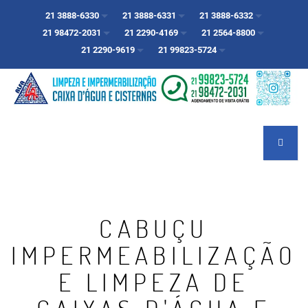
21 3888-6330
21 3888-6331
21 3888-6332
21 98472-2031
21 2290-4169
21 2564-8800
21 2290-9619
21 99823-5724
CABUÇU
IMPERMEABILIZAÇÃO
E LIMPEZA DE