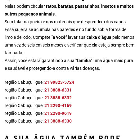
Nelas podem circular
ratos, baratas, passarinhos, insetos e muitos
outros pequenos animais
.
Sem falar na poeira e nos materiais que desprendem dos canos.
Essa sujeira se acumula nas paredes e no fundo sob a forma de
limo e de lodo. Compete “
a você
” lavar sua
caixa d’água
pelo menos
uma vez de seis em seis meses e verificar que ela esteja sempre bem
tampada.
Assim, você estará garantindo a sua “
família
” uma água mais pura
e saudável e protegendo-a contra várias doenças.
região Cabuçu ligue:
21 99823-5724
região Cabuçu ligue:
21 3888-6331
região Cabuçu ligue:
21 3888-6332
região Cabuçu ligue:
21 2290-4169
região Cabuçu ligue:
21 2290-9619
região Cabuçu ligue:
21 3888-6330
A SUA ÁGUA TAMBÉM PODE