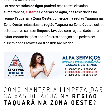
Os
reservatórios de água potável
, seja torres elevadas,
subterrâneos,
cisternas
e
caixas de água
, nas residências na
região Taquará na Zona Oeste
, comércios na
região Taquará na
Zona Oeste
, indústrias na
região Taquará na Zona Oeste
e outros
setores, precisam ser
limpos e lavados
com regularidade para
evitar contaminações por inúmeras doenças que podem ser
disseminadas através da transmissão hídrica.
COMO MANTER A LIMPEZA DAS
CAIXAS DE ÁGUA NA
REGIÃO
TAQUARÁ NA ZONA OESTE
?