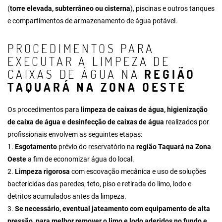
(
torre elevada, subterrâneo ou cisterna
), piscinas e outros tanques
e compartimentos de armazenamento de água potável.
PROCEDIMENTOS PARA
EXECUTAR A LIMPEZA DE
CAIXAS DE ÁGUA NA
REGIÃO
TAQUARÁ NA ZONA OESTE
Os procedimentos para
limpeza de caixas de água, higienização
de caixa de água e desinfecção de caixas de água
realizados por
profissionais envolvem as seguintes etapas:
1.
Esgotamento
prévio do reservatório na
região Taquará na Zona
Oeste
a fim de economizar água do local.
2.
Limpeza rigorosa
com escovação mecânica e uso de soluções
bactericidas das paredes, teto, piso e retirada do limo, lodo e
detritos acumulados antes da limpeza.
3.
Se necessário, eventual jateamento com equipamento de alta
pressão, para melhor remover o limo e lodo aderidos no fundo e