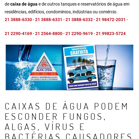
de
caixa de água
e de outros tanques e
reservatórios de água em
residências, edifícios, condomínios, indústrias ou comércio
.
21 3888-6330
-
21 3888-6331
-
21 3888-6332
-
21 98472-2031
-
21 2290-4169
-
21 2564-8800
-
21 2290-9619
-
21 99823-5724
CAIXAS DE ÁGUA PODEM
ESCONDER FUNGOS,
ALGAS, VÍRUS E
BACTÉRIAS CAUSADORES