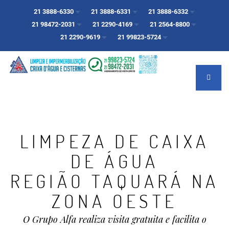
21 3888-6330
21 3888-6331
21 3888-6332
21 98472-2031
21 2290-4169
21 2564-8800
21 2290-9619
21 99823-5724
LIMPEZA DE CAIXA
DE ÁGUA
REGIÃO TAQUARÁ NA
ZONA OESTE
O Grupo Alfa realiza visita gratuita e facilita o