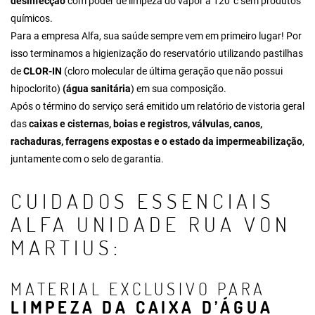
desinfecção
com poder de limpeza do vapor a 120°c sem produtos
químicos.
Para a empresa Alfa,
sua saúde sempre vem em primeiro lugar!
Por
isso terminamos a higienização do reservatório utilizando pastilhas
de
CLOR-IN
(cloro molecular de última geração que não possui
hipoclorito)
(água sanitária
) em sua composição.
Após o término do serviço será emitido um relatório de vistoria geral
das
caixas e cisternas, boias e registros, válvulas, canos,
rachaduras, ferragens expostas e o estado da impermeabilização
,
juntamente com o selo de garantia.
CUIDADOS ESSENCIAIS
ALFA UNIDADE RUA VON
MARTIUS:
MATERIAL EXCLUSIVO PARA
LIMPEZA DA CAIXA D’ÁGUA