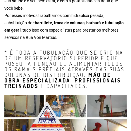
sua saúde e o seu bem estar, e com a potabilidade da água que
você bebe.
Por esses motivos trabalhamos com hidráulica pesada,
substituição de *
barrillete
, troca de colunas, barbará e tubulação
em geral
, tudo isso com especialistas para prestar os melhores
serviços na Rua Von Martius.
* É TODA A TUBULAÇÃO QUE SE ORIGINA
DE UM RESERVATÓRIO SUPERIOR E QUE
POSSUI A FUNÇÃO DE ALIMENTAR TODOS
OS RAMAIS PREDIAIS ATRAVÉS DAS SUAS
COLUNAS DE DISTRIBUIÇÃO.
MÃO DE
OBRA ESPECIALIZADA
,
PROFISSIONAIS
TREINADOS
E CAPACITADOS.