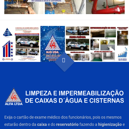
Exija o cartão de exame médico dos funcionários, pois os mesmos
estarão dentro da
caixa
e do
reservatório
fazendo a
higienização
e