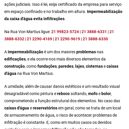
ações judiciais. Isso é lei, exija certificado da empresa para serviço
em espaço confinado e no trabalho em altura.
Impermeabilização
da caixa d'água evita infiltrações
.
Na Rua Von Martius ligue:
21 99823-5724
|
21 3888-6331
|
21
3888-6332
|
21 2290-4169
|
21 2290-9619
|
21 3888-6330
A
impermeabilização
é um dos maiores
problemas
nas
edificações
, e ela ocorre-nos mais diversos elementos da
construção
, como
fundações
,
paredes
,
lajes
,
cisternas
e
caixas
d'água
na Rua Von Martius.
A umidade, além de causar danos estéticos e um resultado visual
desagradável como pintura e
reboco
soltando,
mofo
e
bolor
,
comprometendo a função estrutural dos elementos. No caso das
caixas d'água
e
reservatórios
em geral, como se trata de um local
de armazenamento de água, o risco de acontecer problemas de
infiltração é constante. E, como em muitos casos os devidos