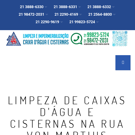
21 3888-6330
21 3888-6331
21 3888-6332
21 98472-2031
21 2290-4169
21 2564-8800
21 2290-9619
21 99823-5724
LIMPEZA DE CAIXAS
D'ÁGUA E
CISTERNAS NA RUA