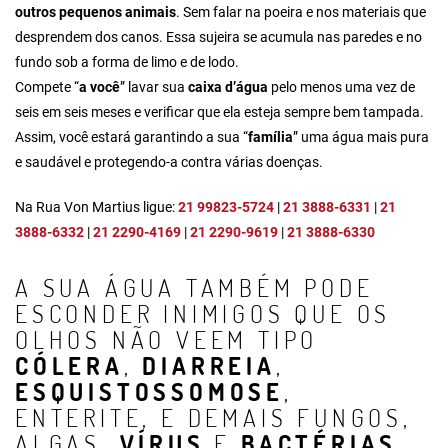
outros pequenos animais
. Sem falar na poeira e nos materiais que
desprendem dos canos. Essa sujeira se acumula nas paredes e no
fundo sob a forma de limo e de lodo.
Compete “
a você
” lavar sua
caixa d’água
pelo menos uma vez de
seis em seis meses e verificar que ela esteja sempre bem tampada.
Assim, você estará garantindo a sua “
família
” uma água mais pura
e saudável e protegendo-a contra várias doenças.
Na Rua Von Martius ligue:
21 99823-5724
|
21 3888-6331
|
21
3888-6332
|
21 2290-4169
|
21 2290-9619
|
21 3888-6330
A SUA ÁGUA TAMBÉM PODE
ESCONDER INIMIGOS QUE OS
OLHOS NÃO VEEM TIPO
CÓLERA
,
DIARREIA
,
ESQUISTOSSOMOSE
,
ENTERITE, E DEMAIS FUNGOS,
ALGAS,
VÍRUS
E
BACTÉRIAS
.