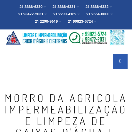
21 3888-6330
21 3888-6331
21 3888-6332
21 98472-2031
21 2290-4169
21 2564-8800
21 2290-9619
21 99823-5724
MORRO DA AGRICOLA
IMPERMEABILIZAÇÃO
E LIMPEZA DE