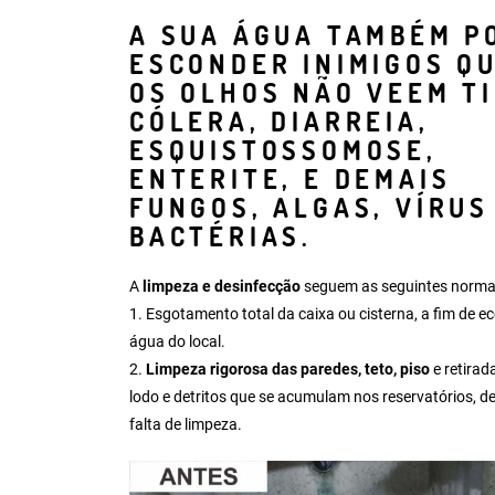
A SUA ÁGUA TAMBÉM P
ESCONDER INIMIGOS Q
OS OLHOS NÃO VEEM T
CÓLERA, DIARREIA,
ESQUISTOSSOMOSE,
ENTERITE, E DEMAIS
FUNGOS, ALGAS, VÍRUS
BACTÉRIAS.
A
limpeza e desinfecção
seguem as seguintes norma
1.
Esgotamento total da caixa ou cisterna
, a fim de 
água do local.
2.
Limpeza rigorosa das paredes, teto, piso
e retirad
lodo e detritos que se acumulam nos reservatórios, d
falta de limpeza.