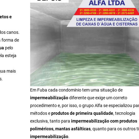
setos e
dos canos.
a forma de
ua
pelo
la esteja
gua mais
s.
Em Fuba cada condomínio tem uma situação de
impermeabilização
diferente que exige um correto
procedimento e, por isso, o grupo Alfa se especializou pa
métodos e
produtos de primeira qualidade
, tecnologia
exclusiva, tanto para
impermeabilização com produtos
poliméricos, mantas asfálticas
, quanto para os outros t
impermeabilização
.