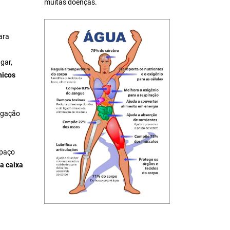
muitas doenças.
ara
gar,
nicos
igação
spaço
a caixa