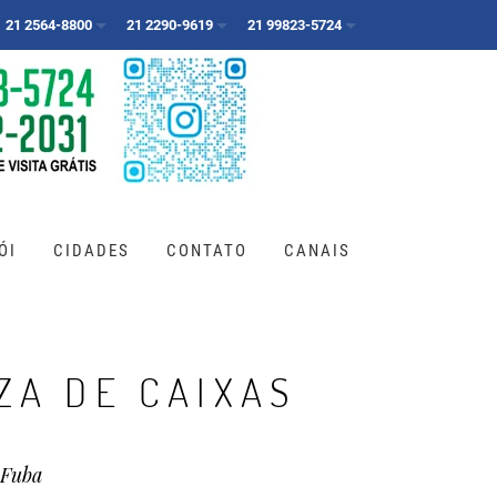
21 2564-8800
21 2290-9619
21 99823-5724
ÓI
CIDADES
CONTATO
CANAIS
ZA DE CAIXAS
 Fuba