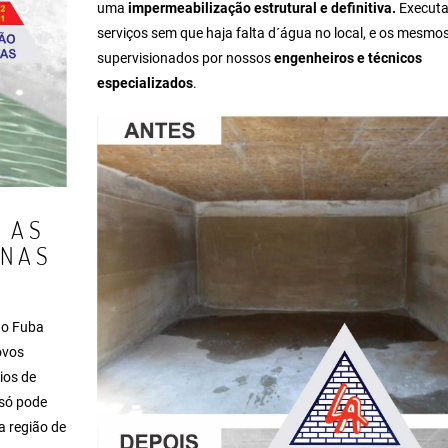
uma
impermeabilização estrutural e definitiva.
Execut
serviços sem que haja falta d´água no local, e os mesmo
supervisionados por nossos
engenheiros e técnicos
especializados
.
 AS
RNAS
ão Fuba
ovos
ios de
só pode
a região de