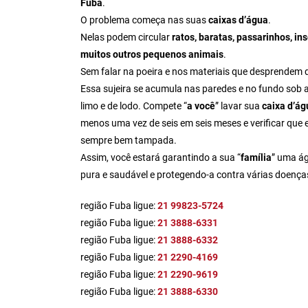
Fuba
.
O problema começa nas suas
caixas d’água
.
Nelas podem circular
ratos, baratas, passarinhos, in
muitos outros pequenos animais
.
Sem falar na poeira e nos materiais que desprendem 
Essa sujeira se acumula nas paredes e no fundo sob 
limo e de lodo. Compete “
a você
” lavar sua
caixa d’ág
menos uma vez de seis em seis meses e verificar que e
sempre bem tampada.
Assim, você estará garantindo a sua “
família
” uma á
pura e saudável e protegendo-a contra várias doença
região Fuba ligue:
21 99823-5724
região Fuba ligue:
21 3888-6331
região Fuba ligue:
21 3888-6332
região Fuba ligue:
21 2290-4169
região Fuba ligue:
21 2290-9619
região Fuba ligue:
21 3888-6330