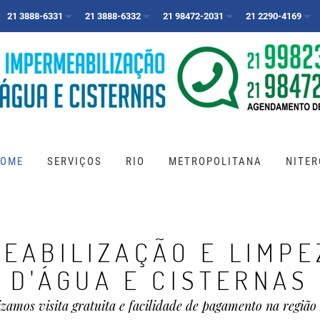
21 3888-6331
21 3888-6332
21 98472-2031
21 2290-4169
OME
SERVIÇOS
RIO
METROPOLITANA
NITER
EABILIZAÇÃO E LIMPE
D'ÁGUA E CISTERNAS
izamos visita gratuita e facilidade de pagamento na região