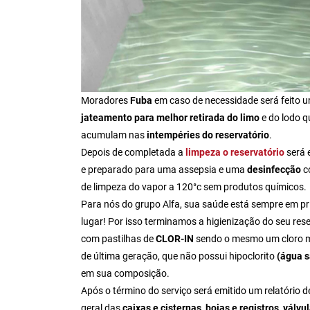
Moradores
Fuba
em caso de necessidade será feito 
jateamento para melhor retirada do limo
e do lodo q
acumulam nas
intempéries do reservatório
.
Depois de completada a
limpeza o reservatório
será 
e preparado para uma assepsia e uma
desinfecção
c
de limpeza do vapor a 120°c sem produtos químicos.
Para nós do grupo Alfa,
sua saúde está sempre em pr
lugar!
Por isso terminamos a higienização do seu rese
com pastilhas de
CLOR-IN
sendo o mesmo um cloro m
de última geração, que não possui hipoclorito
(água s
em sua composição.
Após o término do serviço será emitido um relatório de
geral das
caixas e cisternas, boias e registros, válvu