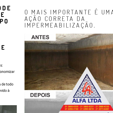
ODE
O MAIS IMPORTANTE É UM
UE
AÇÃO CORRETA DA
IPO
IMPERMEABILIZAÇÃO.
 E
s:
economizar
a de todo
evido à