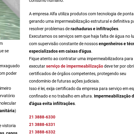
consumo humano.
A empresa Alfa utiliza produtos com tecnologia de ponta
gerando uma impermeabilização estrutural e definitiva p
resolver problemas de
rachaduras e infiltrações
.
Executamos os serviços sem que haja falta de água no lu
um
com supervisão constante de nossos
engenheiros e téc
ue se
especializados em caixas d'água
.
Fique atento ao
contratar uma impermeabilizadora
para
enxaguado
executar
serviço de impermeabilização
deve ter por obr
om poder
certificados de órgãos competentes, protegendo seu
condomínio de futuras ações judiciais.
imeiro
Isso é lei, exija certificado da empresa para serviço em e
rvatório
confinado e no trabalho em altura.
Impermeabilização d
olecular
d'água evita infiltrações
.
anitária
)
21 3888-6330
21 3888-6331
 vistoria
21 3888-6332
las, canos,