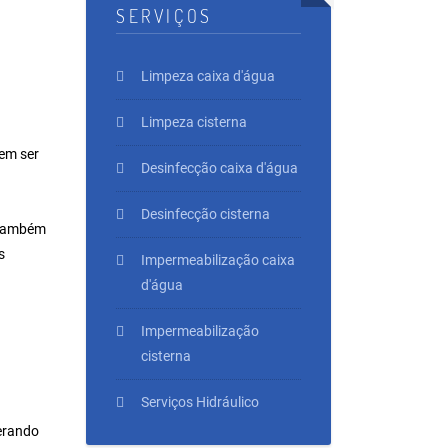
SERVIÇOS
Limpeza caixa d'água
Limpeza cisterna
em ser
Desinfecção caixa d'água
Desinfecção cisterna
 também
s
Impermeabilização caixa
d'água
Impermeabilização
cisterna
Serviços Hidráulico
erando