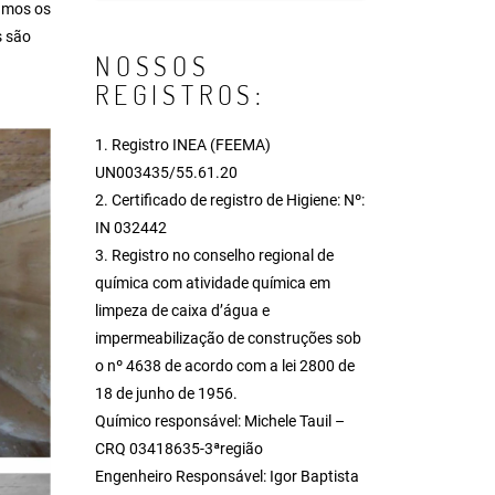
amos os
s são
NOSSOS
REGISTROS:
1. Registro INEA (FEEMA)
UN003435/55.61.20
2. Certificado de registro de Higiene: Nº:
IN 032442
3. Registro no conselho regional de
química com atividade química em
limpeza de caixa d’água e
impermeabilização de construções sob
o nº 4638 de acordo com a lei 2800 de
18 de junho de 1956.
Químico responsável: Michele Tauil –
CRQ 03418635-3ªregião
Engenheiro Responsável: Igor Baptista