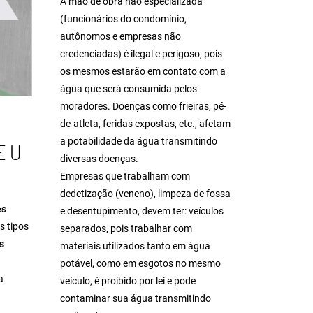
A mão de obra não especializada
(funcionários do condomínio,
autônomos e empresas não
credenciadas) é ilegal e perigoso, pois
os mesmos estarão em contato com a
água que será consumida pelos
moradores. Doenças como frieiras, pé-
de-atleta, feridas expostas, etc., afetam
a potabilidade da água transmitindo
EU
diversas doenças.
Empresas que trabalham com
dedetização (veneno), limpeza de fossa
es
e desentupimento, devem ter: veículos
s tipos
separados, pois trabalhar com
s
materiais utilizados tanto em água
potável, como em esgotos no mesmo
a
veículo, é proibido por lei e pode
contaminar sua água transmitindo